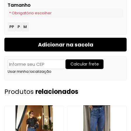
Tamanho
* Obrigatório escolher
PP
P
M
Adicionar na sacola
Calcular frete
Usar minha localização
Produtos
relacionados