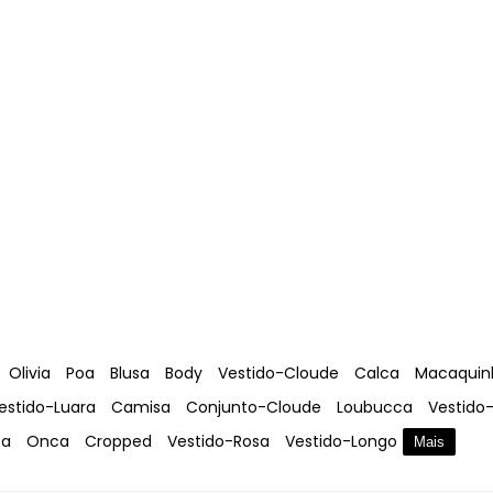
Olivia
Poa
Blusa
Body
Vestido-Cloude
Calca
Macaquin
estido-Luara
Camisa
Conjunto-Cloude
Loubucca
Vestido
oa
Onca
Cropped
Vestido-Rosa
Vestido-Longo
Mais