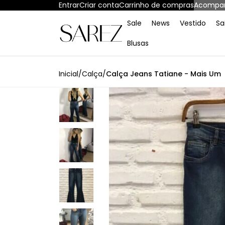
Entrar
Criar conta
Carrinho de compras
Acompan
Sale
News
Vestido
Sa
Blusas
Inicial
/
Calça
/
Calça Jeans Tatiane - Mais Um