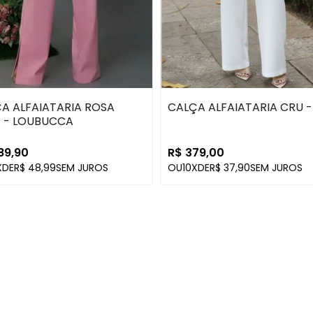
A ALFAIATARIA ROSA
CALÇA ALFAIATARIA CRU -
 - LOUBUCCA
89,90
R$ 379,00
X
DE
R$ 48,99
SEM JUROS
OU
10X
DE
R$ 37,90
SEM JUROS