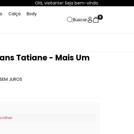
Olá, visitante! Seja bem-vindo.
o
Calça
Body
0
Buscar
ans Tatiane - Mais Um
SEM JUROS
scolher