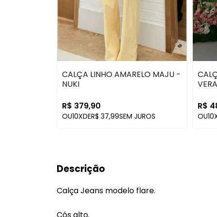
CALÇA LINHO AMARELO MAJU -
CALÇ
NUKI
VERA
R$ 379,90
R$ 4
OU
10X
DE
R$ 37,99
SEM JUROS
OU
10
Descrição
Calça Jeans modelo flare.
Cós alto.