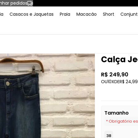
har pedidos
ia
Casacos e Jaquetas
Praia
Macacão
Short
Conjunt
Calça Je
R$ 249,90
OU
10X
DE
R$ 24,99
Tamanho
* Obrigatório e
38